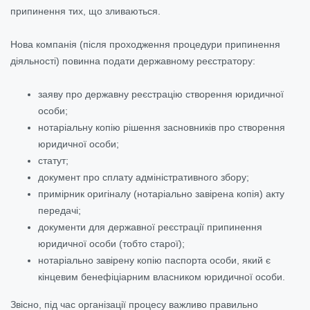
припинення тих, що зливаються.
Нова компанія (після проходження процедури припинення
діяльності) повинна подати державному реєстратору:
заяву про державну реєстрацію створення юридичної
особи;
нотаріальну копію рішення засновників про створення
юридичної особи;
статут;
документ про сплату адміністративного збору;
примірник оригіналу (нотаріально завірена копія) акту
передачі;
документи для державної реєстрації припинення
юридичної особи (тобто старої);
нотаріально завірену копію паспорта особи, який є
кінцевим бенефіціарним власником юридичної особи.
Звісно, під час організації процесу важливо правильно