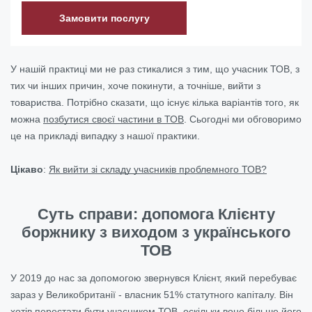
Замовити послугу
У нашій практиці ми не раз стикалися з тим, що учасник ТОВ, з
тих чи інших причин, хоче покинути, а точніше, вийти з
товариства. Потрібно сказати, що існує кілька варіантів того, як
можна
позбутися своєї частини в ТОВ
. Сьогодні ми обговоримо
це на прикладі випадку з нашої практики.
Цікаво
:
Як вийти зі складу учасників проблемного ТОВ?
Суть справи: допомога Клієнту
боржнику з виходом з українського
ТОВ
У 2019 до нас за допомогою звернувся Клієнт, який перебуває
зараз у Великобританії - власник 51% статутного капіталу. Він
хотів перестати бути учасником ТОВ, оскільки воно більше його