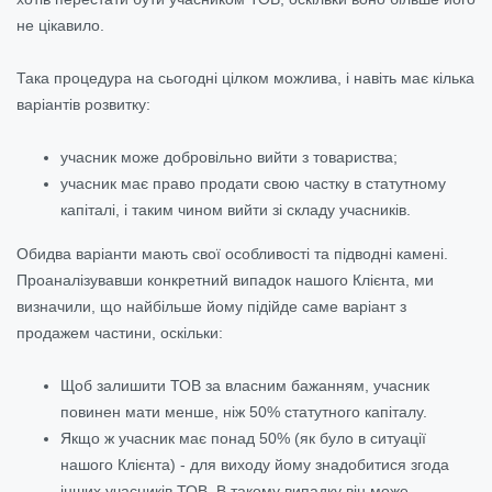
не цікавило.
Така процедура на сьогодні цілком можлива, і навіть має кілька
варіантів розвитку:
учасник може добровільно вийти з товариства;
учасник має право продати свою частку в статутному
капіталі, і таким чином вийти зі складу учасників.
Обидва варіанти мають свої особливості та підводні камені.
Проаналізувавши конкретний випадок нашого Клієнта, ми
визначили, що найбільше йому підійде саме варіант з
продажем частини, оскільки:
Щоб залишити ТОВ за власним бажанням, учасник
повинен мати менше, ніж 50% статутного капіталу.
Якщо ж учасник має понад 50% (як було в ситуації
нашого Клієнта) - для виходу йому знадобитися згода
інших учасників ТОВ. В такому випадку він може