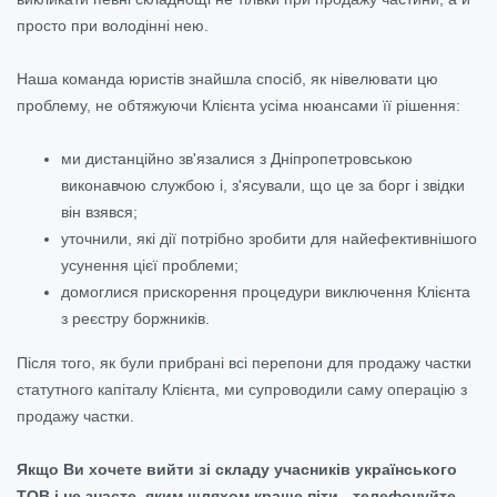
просто при володінні нею.
Наша команда юристів знайшла спосіб, як нівелювати цю
проблему, не обтяжуючи Клієнта усіма нюансами її рішення:
ми дистанційно зв'язалися з Дніпропетровською
виконавчою службою і, з'ясували, що це за борг і звідки
він взявся;
уточнили, які дії потрібно зробити для найефективнішого
усунення цієї проблеми;
домоглися прискорення процедури виключення Клієнта
з реєстру боржників.
Після того, як були прибрані всі перепони для продажу частки
статутного капіталу Клієнта, ми супроводили саму операцію з
продажу частки.
Якщо Ви хочете вийти зі складу учасників українського
ТОВ і не знаєте, яким шляхом краще піти -
телефонуйте