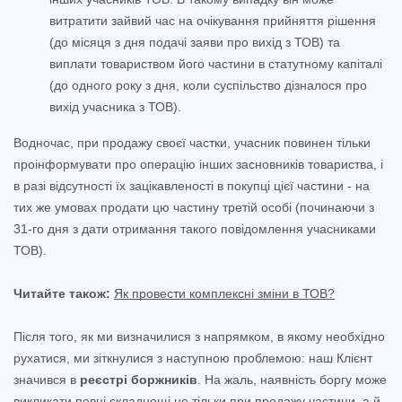
витратити зайвий час на очікування прийняття рішення
(до місяця з дня подачі заяви про вихід з ТОВ) та
виплати товариством його частини в статутному капіталі
(до одного року з дня, коли суспільство дізналося про
вихід учасника з ТОВ).
Водночас, при продажу своєї частки, учасник повинен тільки
проінформувати про операцію інших засновників товариства, і
в разі відсутності їх зацікавленості в покупці цієї частини - на
тих же умовах продати цю частину третій особі (починаючи з
31-го дня з дати отримання такого повідомлення учасниками
ТОВ).
Читайте також:
Як провести комплексні зміни в ТОВ?
Після того, як ми визначилися з напрямком, в якому необхідно
рухатися, ми зіткнулися з наступною проблемою: наш Клієнт
значився в
реєстрі боржників
. На жаль, наявність боргу може
викликати певні складнощі не тільки при продажу частини, а й