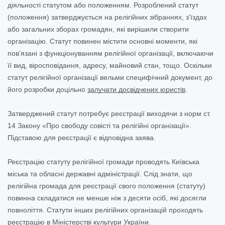
діяльності статутом або положенням. Розроблений статут
(положення) затверджується на релігійних зібраннях, з'їздах
або загальних зборах громадян, які вирішили створити
організацію. Статут повинен містити основні моменти, які
пов'язані з функціонуванням релігійної організації, включаючи
її вид, віросповідання, адресу, майновий стан, тощо. Оскільки
статут релігійної організації вельми специфічний документ, до
його розробки доцільно
залучати досвідчених юристів
.
Затверджений статут потребує реєстрації виходячи з норм ст.
14 Закону «Про свободу совісті та релігійні організації».
Підставою для реєстрації є відповідна заява.
Реєстрацію статуту релігійної громади проводять Київська
міська та обласні державні адміністрації. Слід знати, що
релігійна громада для реєстрації свого положення (статуту)
повинна складатися не менше ніж з десяти осіб, які досягли
повноліття. Статути інших релігійних організацій проходять
реєстрацію в Міністерстві культури України.