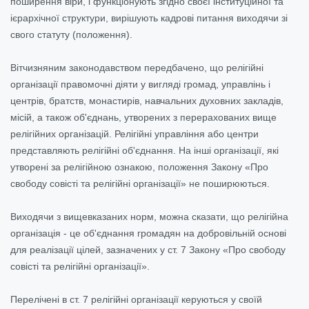
поширення віри, і функціонують згідно своєї інституційної та
ієрархічної структури, вирішують кадрові питання виходячи зі
свого статуту (положення).
Вітчизняним законодавством передбачено, що релігійні
організації правомочні діяти у вигляді громад, управлінь і
центрів, братств, монастирів, навчальних духовних закладів,
місій, а також об'єднань, утворених з перерахованих вище
релігійних організацій. Релігійні управління або центри
представляють релігійні об'єднання. На інші організації, які
утворені за релігійною ознакою, положення Закону «Про
свободу совісті та релігійні організації» не поширюються.
Виходячи з вищевказаних норм, можна сказати, що релігійна
організація - це об'єднання громадян на добровільній основі
для реалізації цілей, зазначених у ст. 7 Закону «Про свободу
совісті та релігійні організації».
Перелічені в ст. 7 релігійні організації керуються у своїй