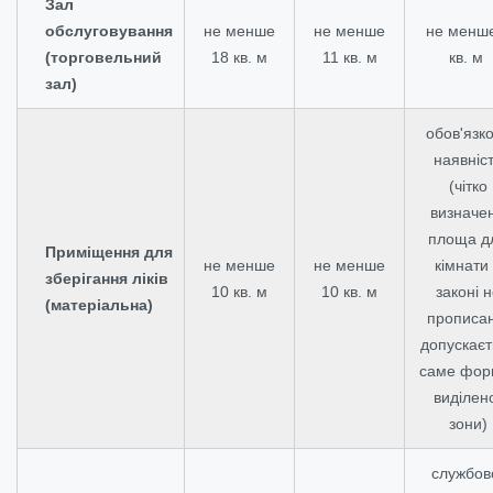
Зал
обслуговування
не менше
не менше
не менш
(торговельний
18 кв. м
11 кв. м
кв. м
зал)
обов'язк
наявніс
(чітко
визначе
площа д
Приміщення для
не менше
не менше
кімнати
зберігання ліків
10 кв. м
10 кв. м
законі н
(матеріальна)
прописан
допускаєт
саме фор
виділен
зони)
службов