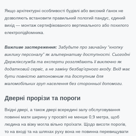
Якщо архітектурні особливості будівлі або високий ґанок не
дозволяють встановити правильний пологий пандус, єдиний
вихід — монтаж сертифікованого вертикального або похилого
електропідйомника.
Важливе застереження:
Забудьте про звичайну “кнопку
виклику персоналу” як альтернативу доступності. Сьогодні
Держлікслужба та експерти розглядають її виключно як
додатковий сервіс, а не заміну безбар'єрного входу. Вхід має
бути повністю автономним та доступним для
маломобільних груп населення без сторонньої допомоги.
Дверні прорізи та пороги
Вхідні двері, а також двері всередині залу обслуговування
повинні мати ширину у просвіті не менше 0,9 метра, щоб
людина на візку могла вільно проїхати. Щодо висоти порогів,
то на вході та на шляхах руху вона не повинна перевищувати