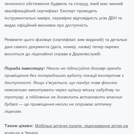
технічного обстеження будівель та споруд, який має чинний
кваліфікаційний сертифікат. Експерт проводить
інструментальні заміри, перевіряє відповідність усім ДБН та
видає офіційний висновок про доступність.
Реквізити цього фахівця (сертифікат, ким виданий) та детальні
дані самого документа (дата, номер, назва) тепер окремо
вносяться до ліцензійної справи в Держлікслужбі.
Порада інвестору:
Ніколи не підписуйте договір оренди
приміщення без попереднього аудиту локації експертом з
доступності. Якщо з'ясується, що пандус там фізично
неможливо змонтувати через щільну міську забудову чи
тротуар, а підйомник не дозволить встановити власник
будівлі — це приміщення ніколи не отримає аптечну
ліцензію.
Також цікаво:
Мобільні аптечні пункти: ліцензування аптек на
колесах в Україні