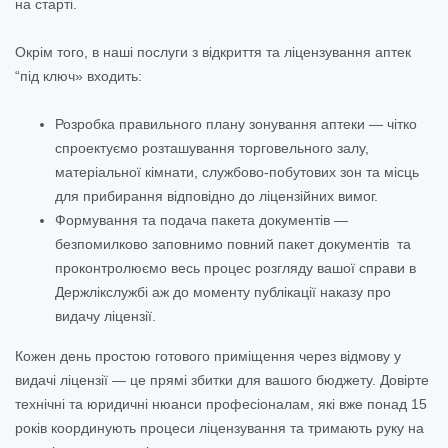
на старті.
Окрім того, в наші послуги з відкриття та ліцензування аптек
“під ключ» входить:
Розробка правильного плану зонування аптеки — чітко
спроектуємо розташування торговельного залу,
матеріальної кімнати, службово-побутових зон та місць
для прибирання відповідно до ліцензійних вимог.
Формування та подача пакета документів —
безпомилково заповнимо повний пакет документів та
проконтролюємо весь процес розгляду вашої справи в
Держлікслужбі аж до моменту публікації наказу про
видачу ліцензії.
Кожен день простою готового приміщення через відмову у
видачі ліцензії — це прямі збитки для вашого бюджету. Довірте
технічні та юридичні нюанси професіоналам, які вже понад 15
років координують процеси ліцензування та тримають руку на