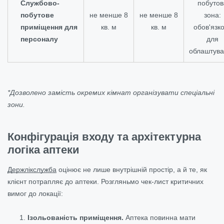
Службово-
побутов
побутове
не менше 8
не менше 8
зона:
приміщення для
кв. м
кв. м
обов'язк
персоналу
для
облаштув
*Дозволено замість окремих кімнат організувати спеціальні
зони.
Конфігурація входу та архітектурна
логіка аптеки
Держлікслужба
оцінює не лише внутрішній простір, а й те, як
клієнт потрапляє до аптеки. Розгляньмо чек-лист критичних
вимог до локації:
Ізольованість приміщення.
Аптека повинна мати