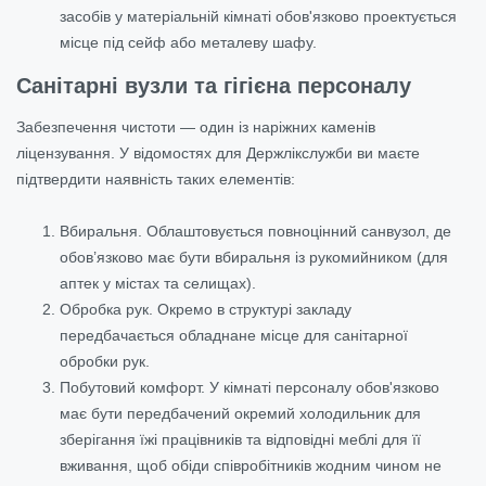
засобів у матеріальній кімнаті обов'язково проектується
місце під сейф або металеву шафу.
Санітарні вузли та гігієна персоналу
Забезпечення чистоти — один із наріжних каменів
ліцензування. У відомостях для Держлікслужби ви маєте
підтвердити наявність таких елементів:
Вбиральня. Облаштовується повноцінний санвузол, де
обов’язково має бути вбиральня із рукомийником (для
аптек у містах та селищах).
Обробка рук. Окремо в структурі закладу
передбачається обладнане місце для санітарної
обробки рук.
Побутовий комфорт. У кімнаті персоналу обов'язково
має бути передбачений окремий холодильник для
зберігання їжі працівників та відповідні меблі для її
вживання, щоб обіди співробітників жодним чином не