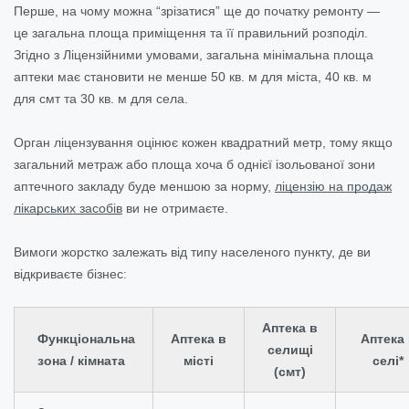
Перше, на чому можна “зрізатися” ще до початку ремонту —
це загальна площа приміщення та її правильний розподіл.
Згідно з Ліцензійними умовами, загальна мінімальна площа
аптеки має становити не менше 50 кв. м для міста, 40 кв. м
для смт та 30 кв. м для села.
Орган ліцензування оцінює кожен квадратний метр, тому якщо
загальний метраж або площа хоча б однієї ізольованої зони
аптечного закладу буде меншою за норму,
ліцензію на продаж
лікарських засобів
ви не отримаєте.
Вимоги жорстко залежать від типу населеного пункту, де ви
відкриваєте бізнес:
Аптека в
Функціональна
Аптека в
Аптека 
селищі
зона / кімната
місті
селі*
(смт)