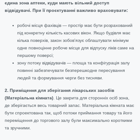
єдина зона аптеки, куди мають вільний доступ
відвідувачі. При її проєктуванні важливо враховувати:
робочі місця фахівців — простір має бути розрахований
під конкретну кількість касових вікон. Якщо будівля має
кілька поверхів, закон зобов'язує облаштувати мінімум
одне повноцінне робоче місце для відпуску ліків саме на
першому поверсі;
зону потоку відвідувачів — площа та конфігурація залу
повинні забезпечувати безперешкодне пересування
людей та формування черги без тисняви.
2. Приміщення для зберігання лікарських засобів
(Матеріальна кімната)
. Це закрита для сторонніх осіб зона,
де зберігається весь товарний запас. Матеріальна кімната має
бути спроектована так, щоб потоки приймання товару та його
переміщення до торгового залу були максимально короткими
та зручними.