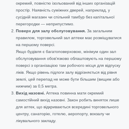
окремий, повністю ізольований від інших організацій
простір. Наявність суміжних дверей, наприклад, у
сусідній магазин чи спільний тамбур без капітальної
перегородки — неприпустимо.
Поверх для залу обслуговування.
За загальним
правилом, торговельний зал аптеки має розміщуватися
на першому поверсі.
Якщо будівля є багатоповерховою, мінімум один зал
обслуговування обов'язково облаштовують на першому
поверсі з організацією там робочого місця для відпуску
ліків. Якщо рівень підлоги залу відрізняється від рівня
землі, цей перепад не може бути більшим (вищим або
нижчим) за 0,5 метра.
Вихід назовні.
Аптека повинна мати окремий
самостійний вихід назовні. Закон робить виняток лише
для аптек, що відкриваються всередині торговельного
центру, санаторію, готелю, аеропорту, вокзалу чи
лікувального закладу.