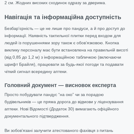
2 см. Жодних високих сходинок одразу за дверима.
Навігація та інформаційна доступність
Безбар'єрність — це не лише про пандуси, а й про доступ до
інформації. Наявність тактильної плитки перед входом для
людей із порушеннями зору також є обов’язковою. Кнопка
виклику персоналу має бути встановлена на правильній висоті
(від 0,85 до 1,2 м) з інформаційною табличкою (включаючи
шрифт Брайля), працювати за будь-якої погоди та подавати
чіткий сигнал всередину аптеки.
Головний документ — висновок експерта
Просто побудувати пандус “на око” чи за порадою
будівельників — це пряма дорога до відмови у ліцензування
аптеки. Нові Відомості (Додаток 30) вимагають офіційного
документального підтвердження.
Ви зобов'язані залучити атестованого фахівця з питань