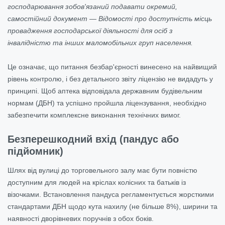
господарювання зобов'язаний подавати окремий,
самостійний документ — Відомості про доступність місць
провадження господарської діяльності для осіб з
інвалідністю та інших маломобільних груп населення.
Це означає, що питання безбар'єрності винесено на найвищий
рівень контролю, і без детального звіту ліцензію не видадуть у
принципі. Щоб аптека відповідала державним будівельним
нормам (ДБН) та успішно пройшла ліцензування, необхідно
забезпечити комплексне виконання технічних вимог.
Безперешкодний вхід (пандус або
підйомник)
Шлях від вулиці до торговельного залу має бути повністю
доступним для людей на кріслах колісних та батьків із
візочками. Встановлення пандуса регламентується жорсткими
стандартами ДБН щодо кута нахилу (не більше 8%), ширини та
наявності дворівневих поручнів з обох боків.