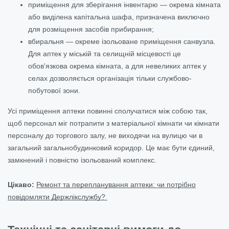
приміщення для зберігання інвентарю — окрема кімната
або виділена капітальна шафа, призначена виключно
для розміщення засобів прибирання;
вбиральня — окреме ізольоване приміщення санвузла.
Для аптек у міській та селищній місцевості це
обов'язкова окрема кімната, а для невеликих аптек у
селах дозволяється організація тільки службово-
побутової зони.
Усі приміщення аптеки повинні сполучатися між собою так,
щоб персонал міг потрапити з матеріальної кімнати чи кімнати
персоналу до торгового залу, не виходячи на вулицю чи в
загальний загальнобудинковий коридор. Це має бути єдиний,
замкнений і повністю ізольований комплекс.
Цікаво:
Ремонт та перепланування аптеки: чи потрібно
повідомляти Держлікслужбу?