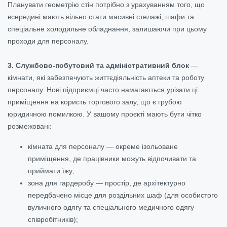
Планувати геометрію стін потрібно з урахуванням того, що
всередині мають вільно стати масивні стелажі, шафи та
спеціальне холодильне обладнання, залишаючи при цьому
проходи для персоналу.
3. Службово-побутовий та адміністративний блок
—
кімнати, які забезпечують життєдіяльність аптеки та роботу
персоналу. Нові підприємці часто намагаються урізати ці
приміщення на користь торгового залу, що є грубою
юридичною помилкою. У вашому проєкті мають бути чітко
розмежовані:
кімната для персоналу — окреме ізольоване
приміщення, де працівники можуть відпочивати та
приймати їжу;
зона для гардеробу — простір, де архітектурно
передбачено місце для роздільних шаф (для особистого
вуличного одягу та спеціального медичного одягу
співробітників);