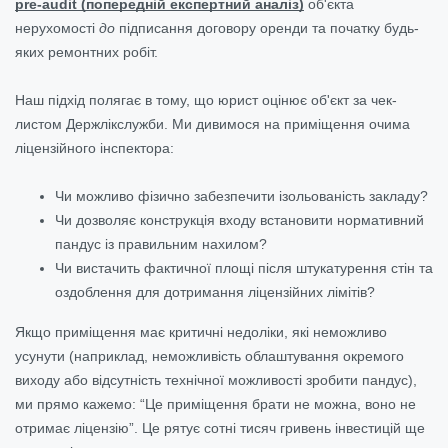
pre-audit (попередній експертний аналіз)
об'єкта
нерухомості
до
підписання договору оренди та початку будь-
яких ремонтних робіт.
Наш підхід полягає в тому, що юрист оцінює об'єкт за чек-
листом Держлікслужби. Ми дивимося на приміщення очима
ліцензійного інспектора:
Чи можливо фізично забезпечити ізольованість закладу?
Чи дозволяє конструкція входу встановити нормативний
пандус із правильним нахилом?
Чи вистачить фактичної площі після штукатурення стін та
оздоблення для дотримання ліцензійних лімітів?
Якщо приміщення має критичні недоліки, які неможливо
усунути (наприклад, неможливість облаштування окремого
виходу або відсутність технічної можливості зробити пандус),
ми прямо кажемо: “Це приміщення брати не можна, воно не
отримає ліцензію”. Це рятує сотні тисяч гривень інвестицій ще