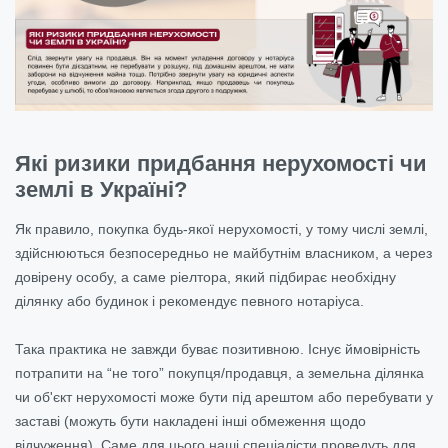
Які ризики придбання нерухомості чи
землі в Україні?
Як правило, покупка будь-якої нерухомості, у тому числі землі,
здійснюються безпосередньо не майбутнім власником, а через
довірену особу, а саме ріелтора, який підбирає необхідну
ділянку або будинок і рекомендує певного нотаріуса.
Така практика не завжди буває позитивною. Існує ймовірність
потрапити на “не того” покупця/продавця, а земельна ділянка
чи об'єкт нерухомості може бути під арештом або перебувати у
заставі (можуть бути накладені інші обмеження щодо
відчуження). Саме для цього наші спеціалісти проведуть для