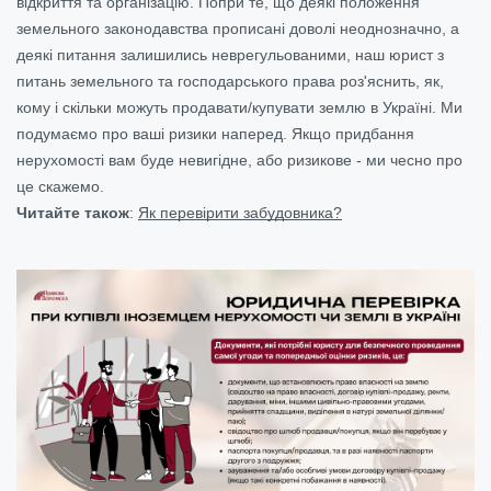
відкриття та організацію. Попри те, що деякі положення
земельного законодавства прописані доволі неоднозначно, а
деякі питання залишились неврегульованими, наш юрист з
питань земельного та господарського права роз'яснить, як,
кому і скільки можуть продавати/купувати землю в Україні.
Ми
подумаємо про ваші ризики наперед. Якщо придбання
нерухомості вам буде невигідне, або ризикове - ми чесно про
це скажемо.
Читайте також
:
Як перевірити забудовника?