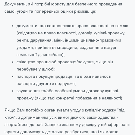
Документи, які потрібні юристу для безпечного проведення
самої угоди та попередньої оцінки ризиків, це:
документи, що встановлюють право власності на землю
(свідоцтво на право власності,
договір купівлі-продажу,
ренти, дарування, міни, іншими цивільно-правовими
угодами, прийняття спадщини, виділення в натурі
земельної ділянки/паю);
свідоцтво про шлюб продавця/покупця, якщо він
перебуває у шлюбі;
паспорта покупця/продавця, та в разі наявності
паспорти другого з подружжя;
зауваження та/або особливі умови договору купівлі-
продажу (якщо такі конкретні побажання в наявності).
Якщо Вам потрібно організувати угоду з купівлі-продажу “під
ключ”, з дотриманням усіх вимог діючого законодавства -
звертайтесь до нас. Завдяки значному досвіду у цій сфері наші
юристи допоможуть детально розібратися, що і як можно