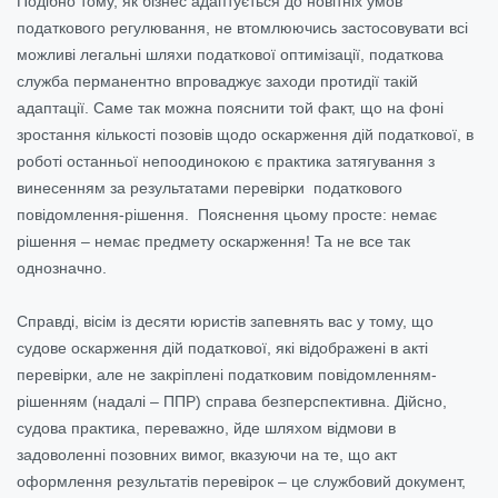
Подібно тому, як бізнес адаптується до новітніх умов
податкового регулювання, не втомлюючись застосовувати всі
можливі легальні шляхи податкової оптимізації, податкова
служба перманентно впроваджує заходи протидії такій
адаптації. Саме так можна пояснити той факт, що на фоні
зростання кількості позовів щодо оскарження дій податкової, в
роботі останньої непоодинокою є практика затягування з
винесенням за результатами перевірки податкового
повідомлення-рішення. Пояснення цьому просте: немає
рішення – немає предмету оскарження! Та не все так
однозначно.
Справді, вісім із десяти юристів запевнять вас у тому, що
судове оскарження дій податкової, які відображені в акті
перевірки, але не закріплені податковим повідомленням-
рішенням (надалі – ППР) справа безперспективна. Дійсно,
судова практика, переважно, йде шляхом відмови в
задоволенні позовних вимог, вказуючи на те, що акт
оформлення результатів перевірок – це службовий документ,