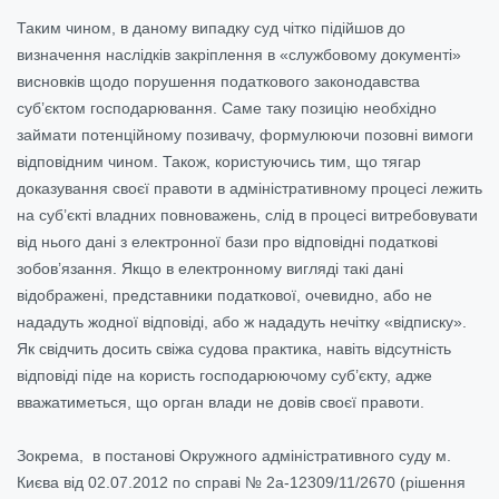
Таким чином, в даному випадку суд чітко підійшов до
визначення наслідків закріплення в «службовому документі»
висновків щодо порушення податкового законодавства
суб’єктом господарювання. Саме таку позицію необхідно
займати потенційному позивачу, формулюючи позовні вимоги
відповідним чином. Також, користуючись тим, що тягар
доказування своєї правоти в адміністративному процесі лежить
на суб’єкті владних повноважень, слід в процесі витребовувати
від нього дані з електронної бази про відповідні податкові
зобов’язання. Якщо в електронному вигляді такі дані
відображені, представники податкової, очевидно, або не
нададуть жодної відповіді, або ж нададуть нечітку «відписку».
Як свідчить досить свіжа судова практика, навіть відсутність
відповіді піде на користь господарюючому суб’єкту, адже
вважатиметься, що орган влади не довів своєї правоти.
Зокрема, в постанові Окружного адміністративного суду м.
Києва від 02.07.2012 по справі № 2а-12309/11/2670 (рішення