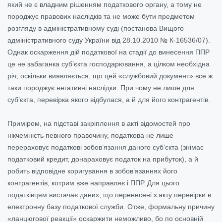
який не є владним рішенням податкового органу, а тому не
породжує правових наслідків та не може бути предметом
розгляду в адміністративному суді (постанова Вищого
адміністративного суду України від 28.10.2010 № К-16536/07).
Однак оскарження дій податкової на стадії до винесення ППР
це не забаганка суб’єкта господарювання, а цілком необхідна
річ, оскільки виявляється, що цей «службовий документ» все ж
таки породжує негативні наслідки. При чому не лише для
суб’єкта, перевірка якого відбулася, а й для його контрагентів.
Приміром, на підставі закріплення в акті відомостей про
нікчемність певного правочину, податкова не лише
перераховує податкові зобов’язання даного суб’єкта (знімає
податковий кредит, донараховує податок на прибуток), а й
робить відповідне коригування в зобов’язаннях його
контрагентів, котрим вже направляє і ППР. Для цього
податківцям вистачає даних, що перенесені з акту перевірки в
електронну базу податкової служби. Отже, формальну причину
«ланцюгової реакції» оскаржити неможливо, бо по основній