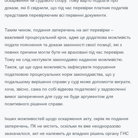
оскарження чи судового спору. Тому варто подбати про
докази, які б свідчили, що під час перевірки платник податків
представив перевіряючим всі первинні документи.
Таким чином, подання заперечень на акт перевірки –
важливий процесуальний крок, адже це додаткова можливість
подати пояснення та докази законності своєї позиції, які з
певних причини могли бути не враховані під час перевірки.
Тому не слід нехтувати законодавчо наданою можливістю.
Також, це ще одна можливість зафіксувати порушення
податковою процесуальних норм законодавства, що у
подальшому вирішенні справи у суді може допомогти виграти,
хоча, звісно, сама по собі відмова податкової у задоволенні
вимог заперечення для суду не буде аргументом для
позитивного рішення справи.
Інших можливостей щодо оскарження акту, окрім як подання
заперечень, ПК не містить, оскільки як вже неодноразово
зазначалося, акт не належить до владних рішень органу ГНС