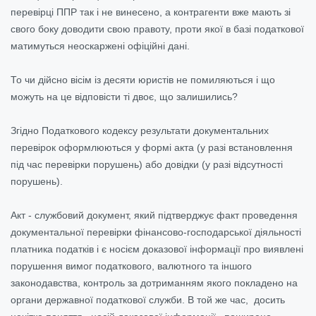
перевірці ППР так і не винесено, а контрагенти вже мають зі
свого боку доводити свою правоту, проти якої в базі податкової
матимуться неоскаржені офіційні дані.
То чи дійсно вісім із десяти юристів не помиляються і що
можуть на це відповісти ті двоє, що залишились?
Згідно Податкового кодексу результати документальних
перевірок оформлюються у формі акта (у разі встановлення
під час перевірки порушень) або довідки (у разі відсутності
порушень).
Акт - службовий документ, який підтверджує факт проведення
документальної перевірки фінансово-господарської діяльності
платника податків і є носієм доказової інформації про виявлені
порушення вимог податкового, валютного та іншого
законодавства, контроль за дотриманням якого покладено на
органи державної податкової служби. В той же час, досить