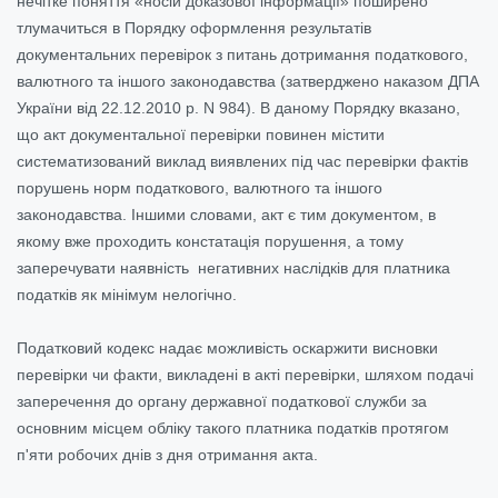
нечітке поняття «носій доказової інформації» поширено
тлумачиться в Порядку оформлення результатів
документальних перевірок з питань дотримання податкового,
валютного та іншого законодавства (затверджено наказом ДПА
України від 22.12.2010 р. N 984). В даному Порядку вказано,
що акт документальної перевірки повинен містити
систематизований виклад виявлених під час перевірки фактів
порушень норм податкового, валютного та іншого
законодавства. Іншими словами, акт є тим документом, в
якому вже проходить констатація порушення, а тому
заперечувати наявність негативних наслідків для платника
податків як мінімум нелогічно.
Податковий кодекс надає можливість оскаржити висновки
перевірки чи факти, викладені в акті перевірки, шляхом подачі
заперечення до органу державної податкової служби за
основним місцем обліку такого платника податків протягом
п'яти робочих днів з дня отримання акта.