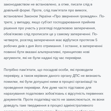
законодавством не встановлено, а отже, писати слід в
довільній формі. Проте, слід пам’ятати про вимоги,
встановлені Законом України «Про звернення громадян». По-
третє, у випадку, якщо суб’єкт господарювання прийняв
рішення про участь у розгляді податковою заперечення,
обов’язково слід прописати це у самому запереченні. По-
четверте, розгляд заперечення має відбутися протягом 5
робочих днів з дня його отримання. І останнє, в запереченні
повинні бути вказані альтернативні, принципово нові
аргументи, які не були надані під час перевірки.
Потрібно пам’ятати, що посадові особи, які проводили
перевірку, а також керівник даного органу ДПС не визнають
помилки, які були допущені ними в процесі організації та
проведення перевірки. Але дуже часто підставою для
нарахування податкових зобов’язань є відсутність первинних
документів. Проте податківці часто не замислюються, як вони
доведуть таке твердження в процесі адміністративного