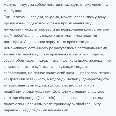
можуть тягнуть за собою негативні наслідки, в тому числі і на
майбутнє».
Так, негативні наслідки, зокрема, можуть проявитись у тому,
що висновки податкової інспекції про визнання угод
нікчемними можуть призвести до невиконання контрагентами
своїх зобов’язань по укладеними з платником податків
договорам. А це, в свою чергу, може призвести до
неможливості останньому розрахуватись з постачальниками,
виплатити заробітну плату працівникам, сплатити податки,
збори, обов’язкові платежі і таке інше. Крім цього, інспекція, не
знімаючи з такого суб’єкта валові доходи і податкові
зобов’язання, не визнає податковий кред ит і валові витрати
контрагентів останнього, а відповідні інспекції донараховують
їм відповідні суми податків до сплати, що фактично є
подвійним оподаткуванням. Це стало можливим внаслідок
того, що відповідач (інспекція) по справі направляв іншим
податковим інспекціям в електронному вигляді копії Акту
перевірки із відповідними висновками.