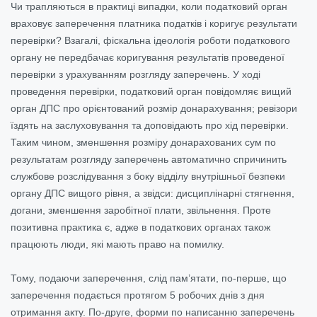
Чи трапляються в практиці випадки, коли податковий орган
враховує заперечення платника податків і коригує результати
перевірки? Взагалі, фіскальна ідеологія роботи податкового
органу не передбачає коригування результатів проведеної
перевірки з урахуванням розгляду заперечень. У ході
проведення перевірки, податковий орган повідомляє вищий
орган ДПС про орієнтований розмір донарахування; ревізори
їздять на заслуховування та доповідають про хід перевірки.
Таким чином, зменшення розміру донарахованих сум по
результатам розгляду заперечень автоматично спричинить
службове розслідування з боку відділу внутрішньої безпеки
органу ДПС вищого рівня, а звідси: дисциплінарні стягнення,
догани, зменшення заробітної плати, звільнення. Проте
позитивна практика є, адже в податкових органах також
працюють люди, які мають право на помилку.
Тому, подаючи заперечення, слід пам’ятати, по-перше, що
заперечення подається протягом 5 робочих днів з дня
отримання акту. По-друге, форми по написанню заперечень