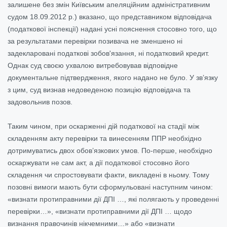
залишене без змін Київським апеляційним адміністративним
судом 18.09.2012 р.) вказано, що представником відповідача
(податкової інспекції) надані усні пояснення стосовно того, що
за результатами перевірки позивача не зменшено ні
задекларовані податкові зобов'язання, ні податковий кредит.
Однак суд своєю ухвалою витребовував відповідне
документальне підтвердження, якого надано не було. У зв’язку
з цим, суд визнав недоведеною позицію відповідача та
задовольнив позов.
Таким чином, при оскарженні дій податкової на стадії між
складенням акту перевірки та винесенням ППР необхідно
дотримуватись двох обов’язкових умов. По-перше, необхідно
оскаржувати не сам акт, а дії податкової стосовно його
складення чи спростовувати факти, викладені в ньому. Тому
позовні вимоги мають бути сформульовані наступним чином:
«визнати протиправними дії ДПІ …, які полягають у проведенні
перевірки…», «визнати протиправними дії ДПІ … щодо
визнання правочинів нікчемними…» або «визнати