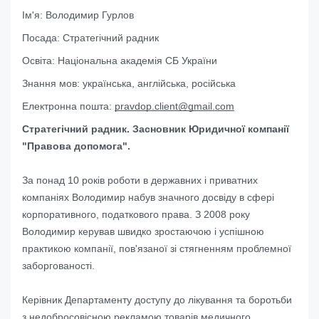
Ім'я:
Володимир Гурлов
Посада:
Стратегічний радник
Освіта:
Національна академія СБ України
Знання мов:
українська, англійська, російська
Електронна пошта:
pravdop.client@gmail.com
Стратегічний радник. Засновник Юридичної компанії
"Правова допомога".
За понад 10 років роботи в державних і приватних
компаніях Володимир набув значного досвіду в сфері
корпоративного, податкового права. З 2008 року
Володимир керував швидко зростаючою і успішною
практикою компанії, пов'язаної зі стягненням проблемної
заборгованості.
Керівник Департаменту доступу до лікування та боротьби
з недобросовісною рекламою товарів медичного