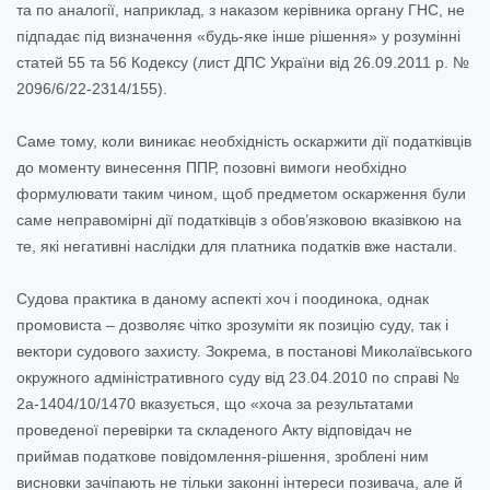
та по аналогії, наприклад, з наказом керівника органу ГНС, не
підпадає під визначення «будь-яке інше рішення» у розумінні
статей 55 та 56 Кодексу (лист ДПС України від 26.09.2011 р. №
2096/6/22-2314/155).
Саме тому, коли виникає необхідність оскаржити дії податківців
до моменту винесення ППР, позовні вимоги необхідно
формулювати таким чином, щоб предметом оскарження були
саме неправомірні дії податківців з обов’язковою вказівкою на
те, які негативні наслідки для платника податків вже настали.
Судова практика в даному аспекті хоч і поодинока, однак
промовиста – дозволяє чітко зрозуміти як позицію суду, так і
вектори судового захисту. Зокрема, в постанові Миколаївського
окружного адміністративного суду від 23.04.2010 по справі №
2а-1404/10/1470 вказується, що «хоча за результатами
проведеної перевірки та складеного Акту відповідач не
приймав податкове повідомлення-рішення, зроблені ним
висновки зачіпають не тільки законні інтереси позивача, але й