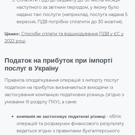
Сплатити ПДВ до бюджету до 30 числа місяця
наступного за звітним періодом, у якому було
надано такі послуги (наприклад, послуга надана 5
вересня, ПДВ потрібно сплатити до 30 жовтня).
Способи сплати та відшкодування ПДВ у ЄС у
Цікаво:
2022 році
Податок на прибуток при імпорті
послуг в Україну
Правила оподаткування операцій з імпорту послуг
податком на прибуток визначаються виходячи із
застосування компанією податкових різниць (згідно з
умовами ІІІ розділу ПКУ), а саме:
- облік
компанія не застосовує податкові різниці
операцій та розрахунок фінансового результату
ведеться згідно з правилами бухгалтерського