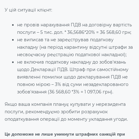
У цій ситуації клієнт:
не провів нарахування ПДВ на договірну вартість
послуги – 5 тис. дол. * 36,5686*20% = 36 568,60 грн;
не виписав та не зареєстрував податкову
накладну (на період карантину відсутні штрафи за
несвоєчасну реєстрацію податкової накладної);
не включив податкову накладну до зобов'язань
щодо Декларації ПДВ. Штраф при самостійному
виявленні помилки щодо декларування ПДВ не
повною мірою – 3% від суми незадекларованого
зобов'язання (36 568,60 *3% = 1 097,06 грн).
Якщо ваша компанія планує купувати у нерезидента
послуги, рекомендуємо зробити розрахунок
оподаткування операції до моменту укладання угоди.
Це допоможе не лише уникнути штрафних санкцій при